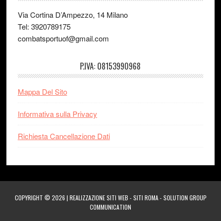
Via Cortina D’Ampezzo, 14 Milano
Tel: 3920789175
combatsportuof@gmail.com
P.IVA: 08153990968
Mappa Del Sito
Informativa sulla Privacy
Richiesta Cancellazione Dati
COPYRIGHT © 2026 |
REALIZZAZIONE SITI WEB
-
SITI ROMA
-
SOLUTION GROUP
COMMUNICATION