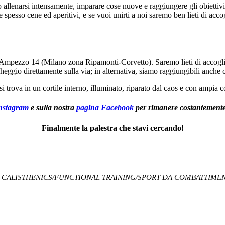
 allenarsi intensamente, imparare cose nuove e raggiungere gli obiettivi 
 spesso cene ed aperitivi, e se vuoi unirti a noi saremo ben lieti di acc
D’Ampezzo 14 (Milano zona Ripamonti-Corvetto). Saremo lieti di accogliert
eggio direttamente sulla via; in alternativa, siamo raggiungibili anche 
 si trova in un cortile interno, illuminato, riparato dal caos e con ampia c
nstagram
e sulla nostra
pagina Facebook
per rimanere costantemente
Finalmente la palestra che stavi cercando!
bonamenti CALISTHENICS/FUNCTIONAL TRAINING/SPORT DA COMBATTIMEN