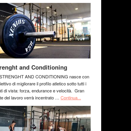
renght and Conditioning
 STRENGHT AND CONDITIONING nasce con
iettivo di migliorare il profilo atletico sotto tutti i
ti di vista: forza, endurance e velocità. Gran
te del lavoro verrà incentrato …
Continua...