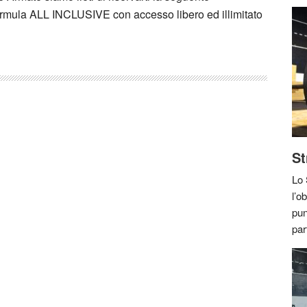
rmula ALL INCLUSIVE con accesso libero ed illimitato
St
Lo
l’ob
pun
par