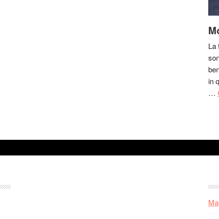
Mo
La 
son
ben
in 
…
Map