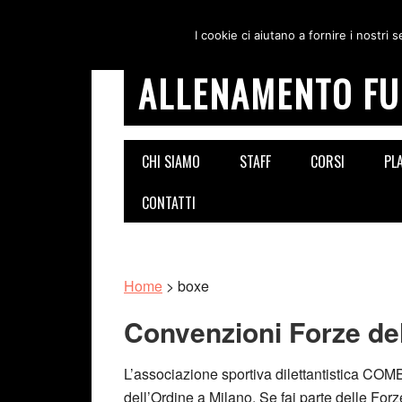
I cookie ci aiutano a fornire i nostri s
ALLENAMENTO FU
CHI SIAMO
STAFF
CORSI
PL
CONTATTI
Home
>
boxe
Convenzioni Forze del
L’associazione sportiva dilettantistica 
dell’Ordine a Milano. Se fai parte delle Forz