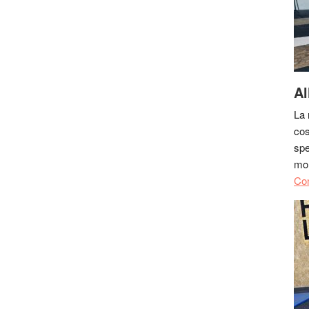
Al
La 
cos
spe
mol
Con